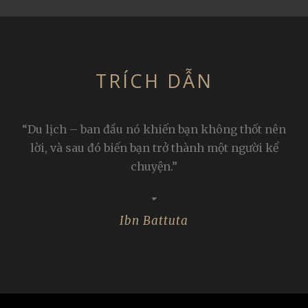
TRÍCH DẪN
“Du lịch khiến một người trở nên khiêm tốn. Bạn
sẽ nhận ra bạn chỉ chiếm được một nơi rất nhỏ
bé trên thế giới này. “
Gustave Flaubert