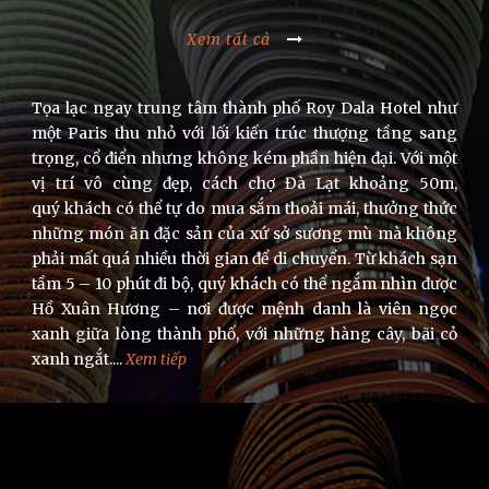
Xem tất cả
Tọa lạc ngay trung tâm thành phố Roy Dala Hotel như
một Paris thu nhỏ với lối kiến trúc thượng tầng sang
trọng, cổ điển nhưng không kém phần hiện đại. Với một
vị trí vô cùng đẹp, cách chợ Đà Lạt khoảng 50m,
quý khách có thể tự do mua sắm thoải mái, thưởng thức
những món ăn đặc sản của xứ sở sương mù mà không
phải mất quá nhiều thời gian để di chuyển. Từ khách sạn
tầm 5 – 10 phút đi bộ, quý khách có thể ngắm nhìn được
Hồ Xuân Hương – nơi được mệnh danh là viên ngọc
xanh giữa lòng thành phố, với những hàng cây, bãi cỏ
xanh ngắt....
Xem tiếp